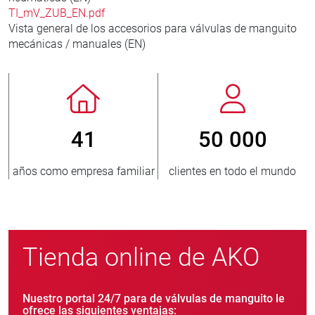
TI_mV_ZUB_EN.pdf
Vista general de los accesorios para válvulas de manguito
mecánicas / manuales (EN)
0 000
800
> 3 5
en todo el mundo
nuevos clientes cada año
unidades
Tienda online de AKO
Nuestro portal 24/7 para de válvulas de manguito le
ofrece las siguientes ventajas: