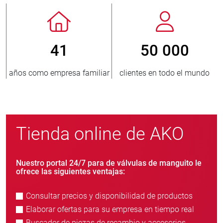
41
50 000
omo empresa familiar
clientes en todo el mundo
nuevos 
Tienda online de AKO
Nuestro portal 24/7 para de válvulas de manguito le
ofrece las siguientes ventajas:
Consultar precios y disponibilidad de productos
Elaborar ofertas para su empresa en tiempo real
Buscador de piezas de recambio y accesorios