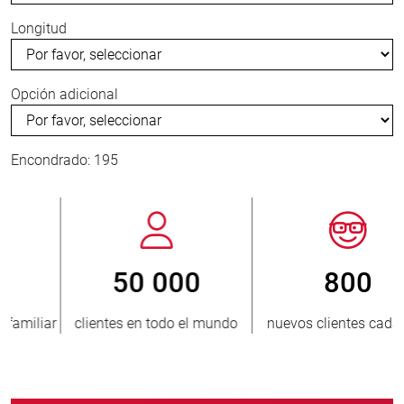
Longitud
Opción adicional
Encondrado: 195
800
> 3 500 000
o
nuevos clientes cada año
unidades vendidas