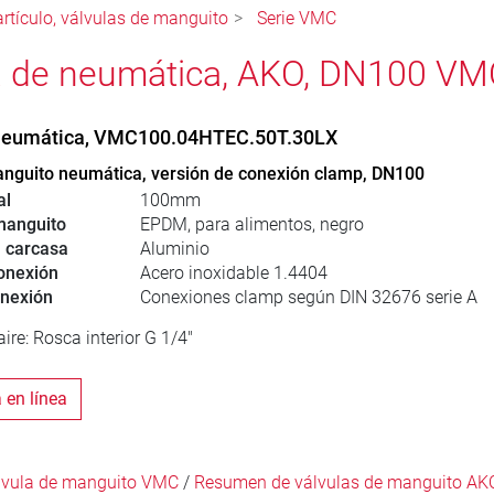
rtículo, válvulas de manguito
Serie VMC
a de neumática, AKO, DN100 V
 neumática, VMC100.04HTEC.50T.30LX
anguito neumática, versión de conexión clamp, DN100
al
100mm
manguito
EPDM, para alimentos, negro
a carcasa
Aluminio
onexión
Acero inoxidable 1.4404
onexión
Conexiones clamp según DIN 32676 serie A
ire: Rosca interior G 1/4"
a en línea
álvula de manguito VMC
/
Resumen de válvulas de manguito AK