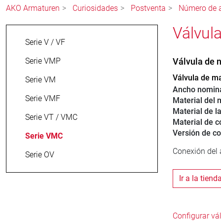
AKO Armaturen
Curiosidades
Postventa
Número de a
Válvul
Serie V / VF
Serie VMP
Válvula de
Válvula de m
Serie VM
Ancho nomin
Serie VMF
Material del 
Material de l
Serie VT / VMC
Material de c
Versión de c
Serie VMC
Conexión del a
Serie OV
Ir a la tiend
Configurar v