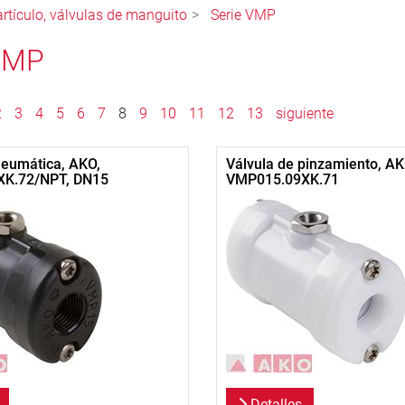
rtículo, válvulas de manguito
Serie VMP
VMP
2
3
4
5
6
7
8
9
10
11
12
13
siguiente
neumática, AKO,
Válvula de pinzamiento, AK
K.72/NPT, DN15
VMP015.09XK.71
Detalles