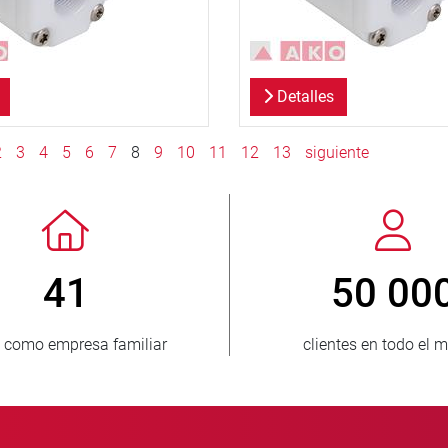
Detalles
2
3
4
5
6
7
8
9
10
11
12
13
siguiente
> 3 500 000
1
unidades vendidas
países s