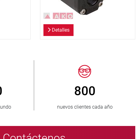
Detalles
50
> 15 000
uministrados
variantes de válvulas de mangui
Contáctenos