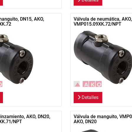
manguito, DN15, AKO,
Válvula de neumática, AKO
XK.72
VMP015.09XK.72/NPT
Detalles
pinzamiento, AKO, DN20,
Válvula de manguito, VMP0
XK.71/NPT
AKO, DN20