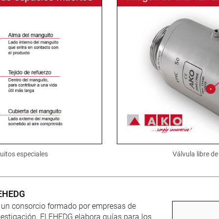
uitos especiales
Válvula libre d
n EHEDG
s un consorcio formado por empresas de
nvestigación. El EHEDG elabora guías para los