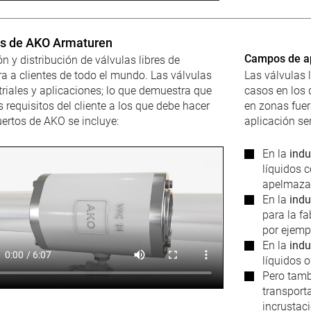
tos de AKO Armaturen
Campos de apl
n y distribución de válvulas libres de
 a clientes de todo el mundo. Las válvulas
Las válvulas 
iales y aplicaciones; lo que demuestra que
casos en los
 requisitos del cliente a los que debe hacer
en zonas fuer
uertos de AKO se incluye:
aplicación ser
En la
indu
líquidos 
apelmazam
En la
indu
para la fa
por ejemp
En la
indu
líquidos o
Pero tamb
transport
incrustac