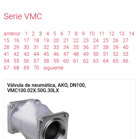
Serie VMC
anterior
1
2
3
4
5
6
7
8
9
10
11
12
13
14
15
16
17
18
19
20
21
22
23
24
25
26
27
28
29
30
31
32
33
34
35
36
37
38
39
40
41
42
43
44
45
46
47
48
49
50
51
52
53
54
55
56
57
58
59
60
61
62
63
64
65
66
67
68
69
70
siguiente
Válvula de neumática, AKO, DN100,
VMC100.02X.50G.30LX