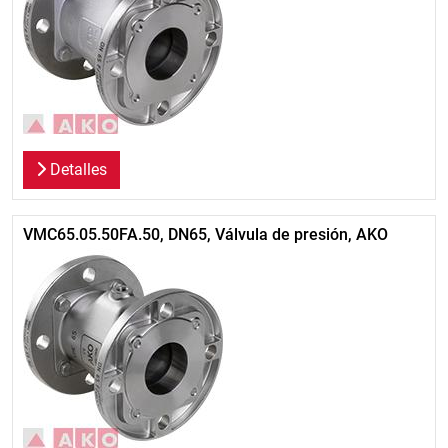
Detalles
VMC65.05.50FA.50, DN65, Válvula de presión, AKO