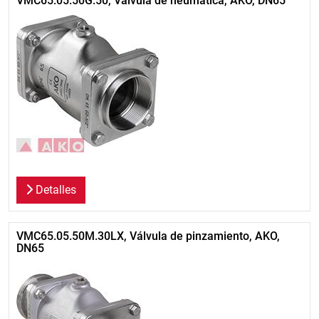
VMC65.05.50G.50, Válvula de neumática, AKO, DN65
Detalles
VMC65.05.50M.30LX, Válvula de pinzamiento, AKO,
DN65